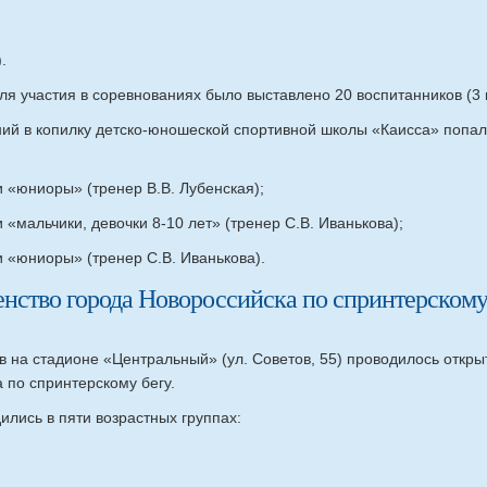
.
я участия в соревнованиях было выставлено 20 воспитанников (3 
ний в копилку детско-юношеской спортивной школы «Каисса» попал
и «юниоры» (тренер В.В. Лубенская);
 «мальчики, девочки 8-10 лет» (тренер С.В. Иванькова);
и «юниоры» (тренер С.В. Иванькова).
нство города Новороссийска по спринтерскому
 в на стадионе «Центральный» (ул. Советов, 55) проводилось откры
 по спринтерскому бегу.
лись в пяти возрастных группах: