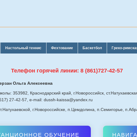
Настольный теннис
Фехтование
Баскетбол
Греко-римска
Телефон горячей линии: 8 (861)727-42-57
ерзан Ольга Алексеевна
олы: 353982, Краснодарский край, г.Новороссийск, ст.Натухаевская
617) 27-42-57, e-mail: dussh-kaissa@yandex.ru
т.Натухаевской, г.Новороссийске, п.Цемдолина, п.Семигорье, п.Аб
ТАНЦИОННОЕ ОБУЧЕНИЕ
НАВИГ