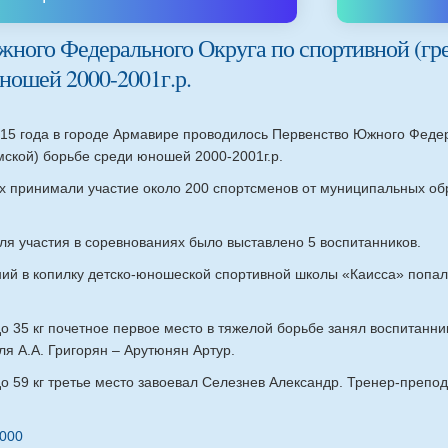
ного Федерального Округа по спортивной (гр
ношей 2000-2001г.р.
015 года в городе Армавире проводилось Первенство Южного Феде
мской) борьбе среди юношей 2000-2001г.р.
ях принимали участие около 200 спортсменов от муниципальных о
я участия в соревнованиях было выставлено 5 воспитанников.
ний в копилку детско-юношеской спортивной школы «Каисса» попал
до 35 кг почетное первое место в тяжелой борьбе занял воспитан
я А.А. Григорян – Арутюнян Артур.
до 59 кг третье место завоевал Селезнев Александр. Тренер-препод