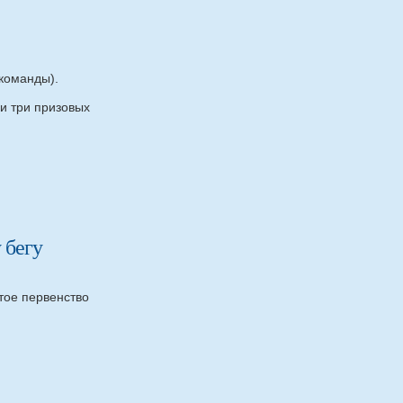
команды).
и три призовых
 бегу
тое первенство