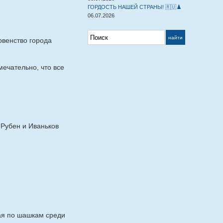
ГОРДОСТЬ НАШЕЙ СТРАНЫ! 🇷🇺♟️
06.07.2026
рвенство города
ечательно, что все
 Рубен и Иваньков
рая по шашкам среди