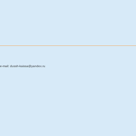
e-mail: dussh-kaissa@yandex.ru