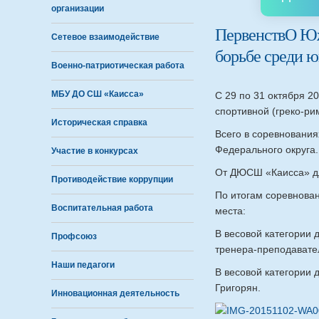
организации
ПервенствО Юж
Сетевое взаимодействие
борьбе среди ю
Военно-патриотическая работа
МБУ ДО СШ «Каисса»
С 29 по 31 октября 2
спортивной (греко-ри
Историческая справка
Всего в соревновани
Федерального округа.
Участие в конкурсах
От ДЮСШ «Каисса» дл
Противодействие коррупции
По итогам соревнова
Воспитательная работа
места:
В весовой категории 
Профсоюз
тренера-преподавател
Наши педагоги
В весовой категории 
Григорян.
Инновационная деятельность