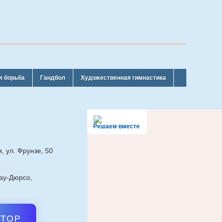
я борьба
Гандбол
Художественная гимнастика
Решаем вместе
, ул. Фрунзе, 50
рау-Дюрсо,
АТОР