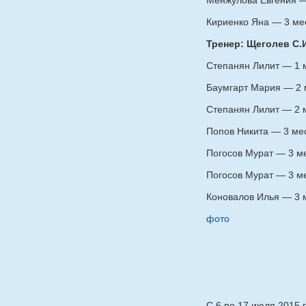
Менжулова Евгения — 
Кириенко Яна — 3 мес
Тренер: Щеголев С.И
Степанян Лилит — 1 м
Баумгарт Мария — 2 м
Степанян Лилит — 2 м
Попов Никита — 3 мес
Погосов Мурат — 3 ме
Погосов Мурат — 3 ме
Коновалов Илья — 3 м
фото
С 6 по 17 июля 2015