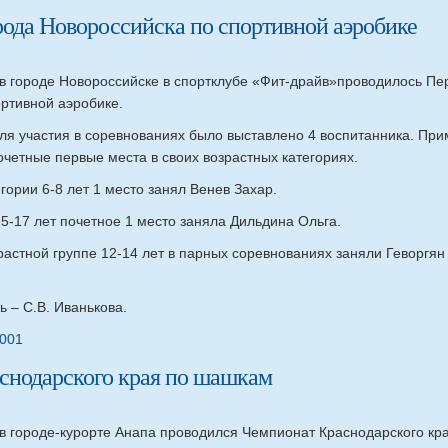
ода Новороссийска по спортивной аэробике
 в городе Новороссийске в спортклубе «Фит-драйв»проводилось Пе
ртивной аэробике.
я участия в соревнованиях было выставлено 4 воспитанника. Прим
четные первые места в своих возрастных категориях.
егории 6-8 лет 1 место занял Венев Захар.
15-17 лет почетное 1 место заняла Дильдина Ольга.
растной группе 12-14 лет в парных соревнованиях заняли Геворгян
 – С.В. Иванькова.
снодарского края по шашкам
 в городе-курорте Анапа проводился Чемпионат Краснодарского к