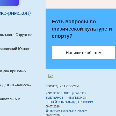
еко-римской)
Есть вопросы по
физической культуре и
рального Округа по
спорту?
бразований Южного
Напишите об этом
и два призовых
ник ДЮСШ «Каисса»
ПОСЛЕДНИЕ НОВОСТИ
⚡️ ЗОЛОТО НАШЕ! 🥇 ВИКТОР
ЕМЕЛЬЯНОВ — ЧЕМПИОН XIII
аватель А.А.
ЛЕТНЕЙ СПАРТАКИАДЫ РОССИИ!
08.07.2026
🏆 Триумф «Каиссы» в Туапсе!
06.07.2026