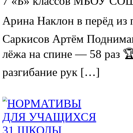
7 «Б» классов МБОУ СОШ
Арина Наклон в перёд из 
Саркисов Артём Поднима
лёжа на спине — 58 раз 
разгибание рук […]