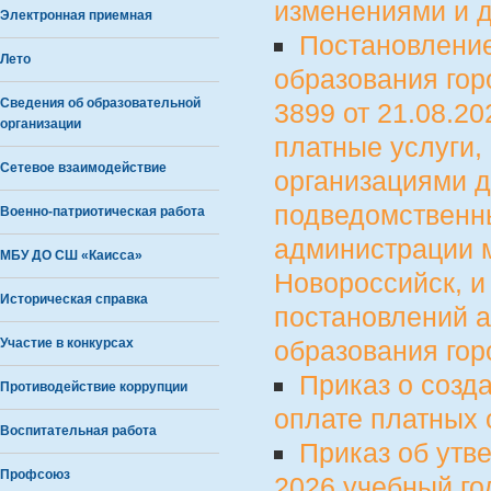
изменениями и д
Электронная приемная
Постановлени
Лето
образования гор
Сведения об образовательной
3899 от 21.08.2
организации
платные услуги
Сетевое взаимодействие
организациями д
подведомственн
Военно-патриотическая работа
администрации 
МБУ ДО СШ «Каисса»
Новороссийск, и
Историческая справка
постановлений 
Участие в конкурсах
образования гор
Приказ о созд
Противодействие коррупции
оплате платных 
Воспитательная работа
Приказ об утв
Профсоюз
2026 учебный го