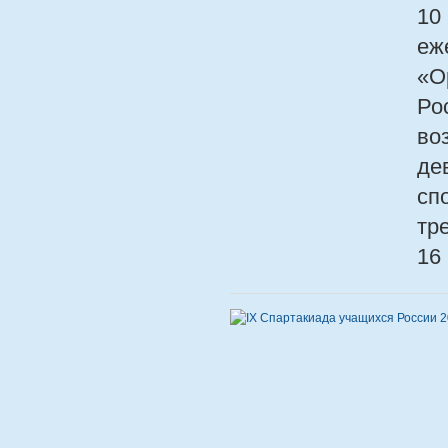
10
еж
«О
Ро
во
де
сп
тр
16