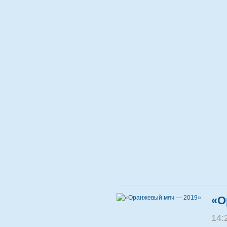
«О
14: