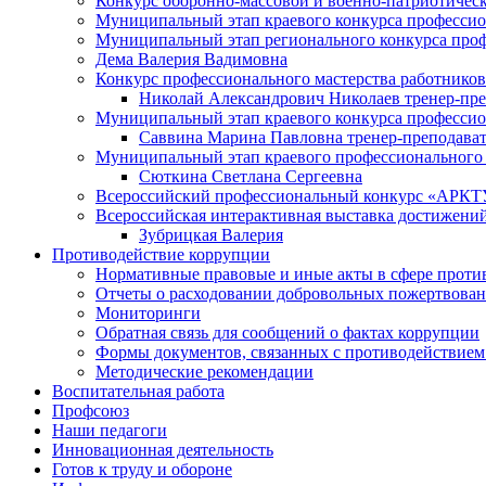
Конкурс оборонно-массовой и военно-патриотическ
Муниципальный этап краевого конкурса профессион
Муниципальный этап регионального конкурса проф
Дема Валерия Вадимовна
Конкурс профессионального мастерства работников
Николай Александрович Николаев тренер-пре
Муниципальный этап краевого конкурса профессион
Саввина Марина Павловна тренер-преподава
Муниципальный этап краевого профессионального 
Сюткина Светлана Сергеевна
Всероссийский профессиональный конкурс «АРКТУ
Всероссийская интерактивная выставка достижений
Зубрицкая Валерия
Противодействие коррупции
Нормативные правовые и иные акты в сфере проти
Отчеты о расходовании добровольных пожертвова
Мониторинги
Обратная связь для сообщений о фактах коррупции
Формы документов, связанных с противодействием
Методические рекомендации
Воспитательная работа
Профсоюз
Наши педагоги
Инновационная деятельность
Готов к труду и обороне