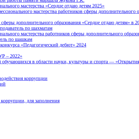
ой работы памяти маршала Жукова Г.К.
ального мастерства «Сердце отдаю детям 2025»
ессионального мастерства работников сферы дополнительного о
 сферы дополнительного образования «Сердце отдаю детям» в 2
подаватель по шахматам
ального мастерства работников сферы дополнительного образо
тель по шашкам
конкурса «Педагогический дебют» 2024
Р – 2022»
 обучающихся в области науки, культуры и спорта — «Открыти
водействия коррупции
ний
 коррупции, для заполнения