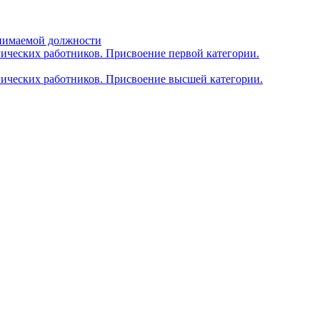
анимаемой должности
гических работников. Присвоение первой категории.
гических работников. Присвоение высшей категории.