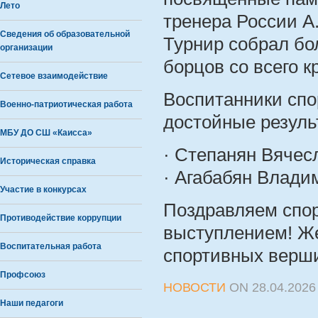
Лето
тренера России А
Сведения об образовательной
Турнир собрал бо
организации
борцов со всего к
Сетевое взаимодействие
Воспитанники спо
Военно-патриотическая работа
достойные резуль
МБУ ДО СШ «Каисса»
· Степанян Вячесл
Историческая справка
· Агабабян Владим
Участие в конкурсах
Поздравляем спор
Противодействие коррупции
выступлением! Же
Воспитательная работа
спортивных верш
Профсоюз
НОВОСТИ
ON
28.04.2026
Наши педагоги