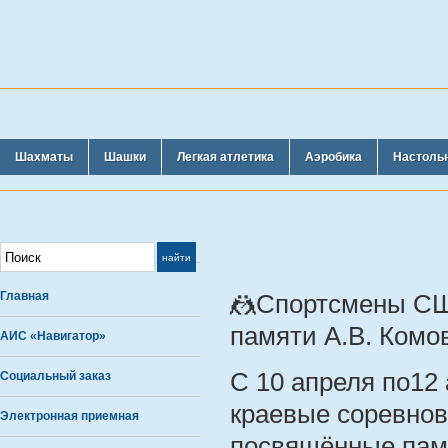
Шахматы
Шашки
Легкая атлетика
Аэробика
Настоль
Главная
🤼Спортсмены СШ
памяти А.В. Комо
АИС «Навигатор»
С 10 апреля по12 
Социальный заказ
краевые соревнов
Электронная приемная
посвящённые памя