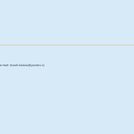
e-mail: dussh-kaissa@yandex.ru