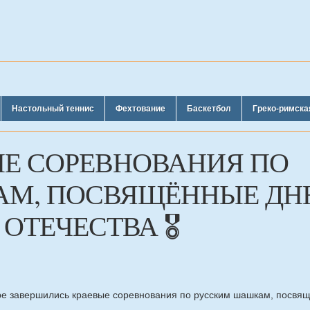
Настольный теннис
Фехтование
Баскетбол
Греко-римска
ЫЕ СОРЕВНОВАНИЯ ПО
М, ПОСВЯЩЁННЫЕ Д
ОТЕЧЕСТВА 🎖️
аре завершились краевые соревнования по русским шашкам, посвя