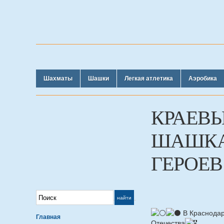
Шахматы
Шашки
Легкая атлетика
Аэробика
КРАЕВ
ШАШКА
ГЕРОЕВ 
️ В Краснод
Главная
Отечества