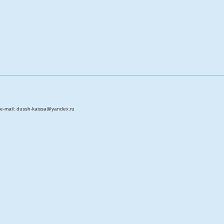
e-mail: dussh-kaissa@yandex.ru