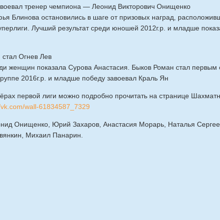
авоевал тренер чемпиона — Леонид Викторович Онищенко
ья Блинова остановились в шаге от призовых наград, расположивши
перлиги. Лучший результат среди юношей 2012г.р. и младше пока
 стал Огнев Лев
еди женщин показала Сурова Анастасия. Быков Роман стал первым 
 группе 2016г.р. и младше победу завоевал Краль Ян
зёрах первой лиги можно подробно прочитать на странице Шахмат
//vk.com/wall-61834587_7329
онид Онищенко, Юрий Захаров, Анастасия Морарь, Наталья Сергее
вянкин, Михаил Панарин.