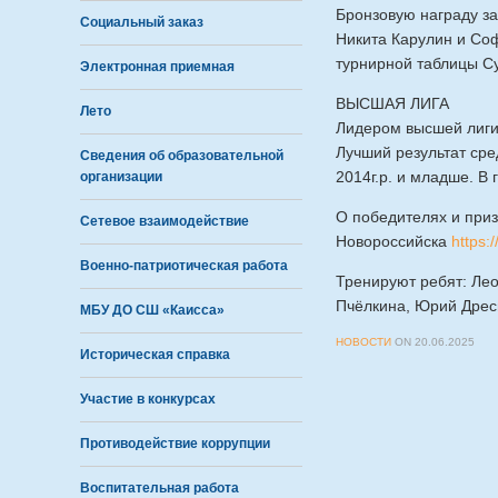
Бронзовую награду з
Социальный заказ
Никита Карулин и Соф
турнирной таблицы Су
Электронная приемная
ВЫСШАЯ ЛИГА
Лето
Лидером высшей лиги
Лучший результат ср
Сведения об образовательной
2014г.р. и младше. В
организации
О победителях и при
Сетевое взаимодействие
Новороссийска
https:
Военно-патриотическая работа
Тренируют ребят: Ле
Пчёлкина, Юрий Дрес
МБУ ДО СШ «Каисса»
НОВОСТИ
ON
20.06.2025
Историческая справка
Участие в конкурсах
Противодействие коррупции
Воспитательная работа