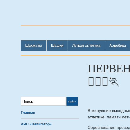
Шахматы
Шашки
Легкая атлетика
Аэробика
ПЕРВЕН
🏃🏻‍♀️🏃
В минувшие выходные
Главная
атлетике, памяти лёт
АИС «Навигатор»
Соревнования проводи