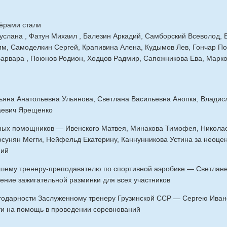
ёрами стали
услана , Фатун Михаил , Балезин Аркадий, Самборский Всеволод,
им, Самоделкин Сергей, Крапивина Алена, Кудымов Лев, Гончар По
Варвара , Поюнов Родион, Ходцов Радмир, Сапожникова Ева, Марко
ьяна Анатольевна Ульянова, Светлана Васильевна Анопка, Владис
аевич Ярещенко
ых помощников — Ивенского Матвея, Минакова Тимофея, Николаев
осунян Мегги, Нейфельд Екатерину, Каннунникова Устина за неоц
ний
шему тренеру-преподавателю по спортивной аэробике — Светлан
ение зажигательной разминки для всех участников
годарности Заслуженному тренеру Грузинской ССР — Сергею Иван
ти на помощь в проведении соревнований