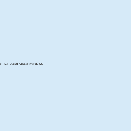
e-mail: dussh-kaissa@yandex.ru