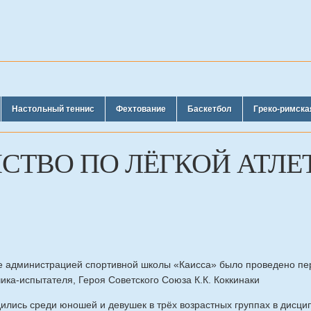
Настольный теннис
Фехтование
Баскетбол
Греко-римска
СТВО ПО ЛЁГКОЙ АТЛЕ
 администрацией спортивной школы «Каисса» было проведено пер
чика-испытателя, Героя Советского Союза К.К. Коккинаки
лись среди юношей и девушек в трёх возрастных группах в дисци