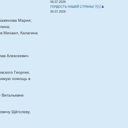
06.07.2026
ГОРДОСТЬ НАШЕЙ СТРАНЫ! 🇷🇺♟️
06.07.2026
 Баженова Мария;
лина;
в Михаил, Калагина
лав Алексеевич
ского Георгия,
енимую помощь в
е Витальевне
овичу Щёголеву,