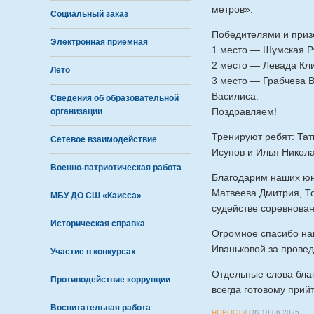
метров».
Социальный заказ
Победителями и приз
Электронная приемная
1 место — Шумская Р
2 место — Левада Кл
Лето
3 место — Грабчева 
Василиса.
Сведения об образовательной
Поздравляем!
организации
Тренируют ребят: Тат
Сетевое взаимодействие
Исупов и Илья Никол
Военно-патриотическая работа
Благодарим наших юн
Матвеева Дмитрия, Т
МБУ ДО СШ «Каисса»
судействе соревнова
Историческая справка
Огромное спасибо на
Иваньковой за провед
Участие в конкурсах
Отдельные слова бла
Противодействие коррупции
всегда готовому прий
Воспитательная работа
НОВОСТИ
ON
19.06.2025