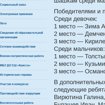
шашкам среди мал
Социальный заказ
Победителями и 
Электронная приемная
Среди девочек:
Лето
1 место — Зима 
2 место — Демче
Сведения об образовательной
организации
3 место — Кириле
Сетевое взаимодействие
Среди мальчиков:
1 место — Толст
Военно-патриотическая работа
2 место — Кузьми
МБУ ДО СШ «Каисса»
3 место — Осман
Историческая справка
В дополнительны
Участие в конкурсах
следующие ребята
Противодействие коррупции
Вирютина Галина,
Воспитательная работа
Булашев Иван, Ма