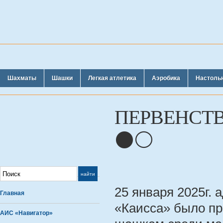
Шахматы
Шашки
Легкая атлетика
Аэробика
Настоль
ПЕРВЕНСТ
⚫️⚪️
25 января 2025г.
Главная
«Каисса» было пр
АИС «Навигатор»