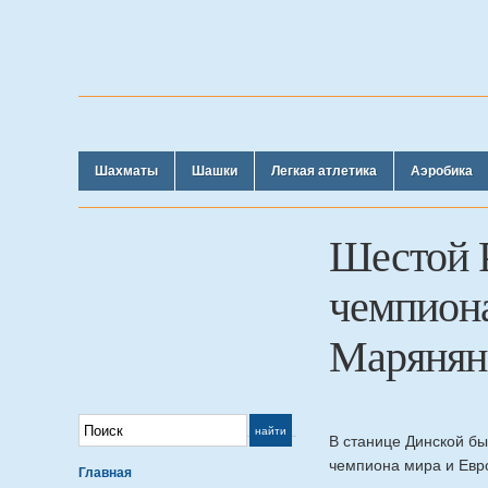
Шахматы
Шашки
Легкая атлетика
Аэробика
Шестой 
чемпион
Марянян
В станице Динской бы
чемпиона мира и Евр
Главная