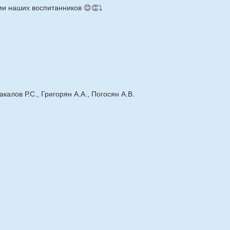
и наших воспитанников 😊👏⤵️
калов Р.С., Григорян А.А., Погосян А.В.