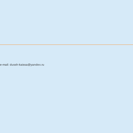
e-mail: dussh-kaissa@yandex.ru