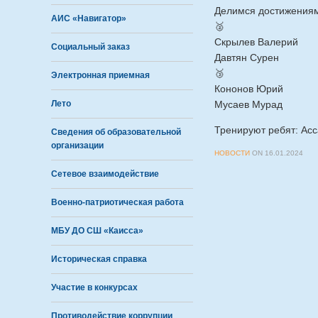
Делимся достижениям
АИС «Навигатор»
🥈
Скрылев Валерий
Социальный заказ
Давтян Сурен
🥉
Электронная приемная
Кононов Юрий
Лето
Мусаев Мурад
Тренируют ребят: Асса
Сведения об образовательной
организации
НОВОСТИ
ON
16.01.2024
Сетевое взаимодействие
Военно-патриотическая работа
МБУ ДО СШ «Каисса»
Историческая справка
Участие в конкурсах
Противодействие коррупции