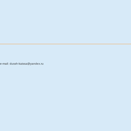
e-mail: dussh-kaissa@yandex.ru