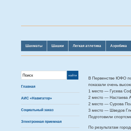
Шахматы
Шашки
Легкая атлетика
Аэробика
В Первенстве ЮФО по 
показали очень высок
Главная
1 место — Гусева Соф
2 место — Настаева А
АИС «Навигатор»
2 место — Сурова Пол
Социальный заказ
3 место — Шведов Гле
Подготовили спортсме
Электронная приемная
По результатам горо