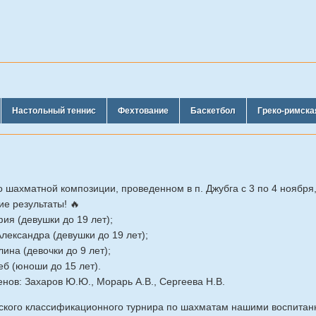
Настольный теннис
Фехтование
Баскетбол
Греко-римска
шахматной композиции, проведенном в п. Джубга с 3 по 4 ноября
ие результаты! 🔥
ия (девушки до 19 лет);
лександра (девушки до 19 лет);
ина (девочки до 9 лет);
б (юноши до 15 лет).
нов: Захаров Ю.Ю., Морарь А.В., Сергеева Н.В.
дского классификационного турнира по шахматам нашими воспита