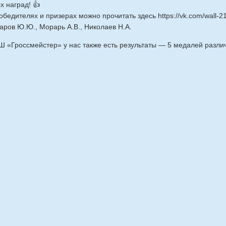
х наград! 👍
бедителях и призерах можно прочитать здесь https://vk.com/wall-
аров Ю.Ю., Морарь А.В., Николаев Н.А.
 «Гроссмейстер» у нас также есть результаты — 5 медалей различ