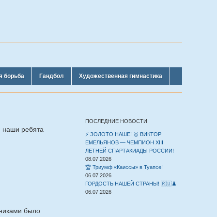
я борьба
Гандбол
Художественная гимнастика
ПОСЛЕДНИЕ НОВОСТИ
, наши ребята
⚡️ ЗОЛОТО НАШЕ! 🥇 ВИКТОР
ЕМЕЛЬЯНОВ — ЧЕМПИОН XIII
ЛЕТНЕЙ СПАРТАКИАДЫ РОССИИ!
08.07.2026
🏆 Триумф «Каиссы» в Туапсе!
06.07.2026
ГОРДОСТЬ НАШЕЙ СТРАНЫ! 🇷🇺♟️
06.07.2026
нниками было