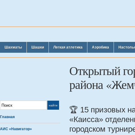
Шахматы
Шашки
Легкая атлетика
Аэробика
Настоль
Открытый го
района «Жем
🏆 15 призовых 
Главная
«Каисса» отделен
городском турнир
АИС «Навигатор»