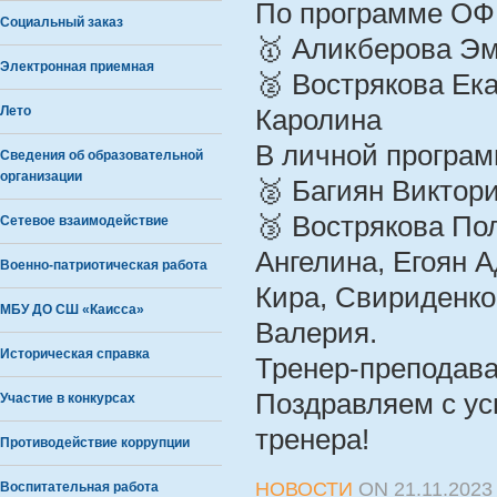
По программе О
Социальный заказ
🥇 Аликберова Э
Электронная приемная
🥈 Вострякова Ек
Лето
Каролина
В личной програ
Сведения об образовательной
организации
🥈 Багиян Виктор
🥉 Вострякова По
Сетевое взаимодействие
Ангелина, Егоян 
Военно-патриотическая работа
Кира, Свириденко
МБУ ДО СШ «Каисса»
Валерия.
Историческая справка
Тренер-преподава
Поздравляем с ус
Участие в конкурсах
тренера!
Противодействие коррупции
НОВОСТИ
ON
21.11.2023
Воспитательная работа