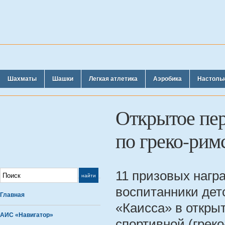
Шахматы
Шашки
Легкая атлетика
Аэробика
Настоль
Открытое пе
по греко-рим
11 призовых нагр
воспитанники дет
Главная
«Каисса» в откры
АИС «Навигатор»
спортивной (грек