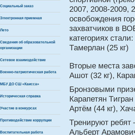
Социальный заказ
2007, 2008-2009, 
освобождения го
Электронная приемная
захватчиков в ВО
Лето
категориях стали:
Сведения об образовательной
Тамерлан (25 кг)
организации
Сетевое взаимодействие
Вторые места заво
Военно-патриотическая работа
Ашот (32 кг), Кара
МБУ ДО СШ «Каисса»
Бронзовыми призе
Историческая справка
Карапетян Тигран 
Артём (44 кг), Хач
Участие в конкурсах
Противодействие коррупции
Тренируют ребят 
Альберт Арамович
Воспитательная работа