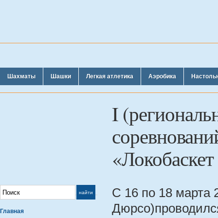
Шахматы
Шашки
Легкая атлетика
Аэробика
Настоль
I (региональ
соревновани
«Локобаскет
С 16 по 18 марта 
Дюрсо)проводился
Главная