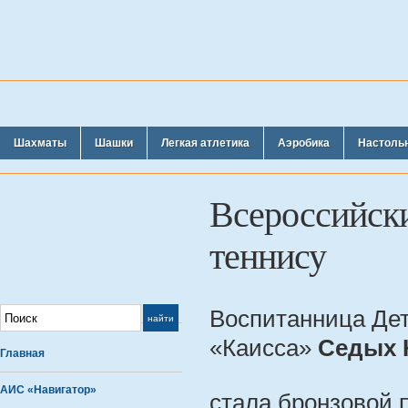
Шахматы
Шашки
Легкая атлетика
Аэробика
Настоль
Всероссийски
теннису
Воспитанница Де
«Каисса»
Седых 
Главная
АИС «Навигатор»
стала бронзовой 