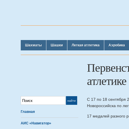
Шахматы
Шашки
Легкая атлетика
Аэробика
Первенст
атлетике
С 17 по 18 сентября 
Новороссийска по лег
Главная
17 медалей разного 
АИС «Навигатор»