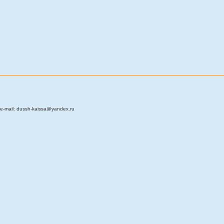
e-mail: dussh-kaissa@yandex.ru