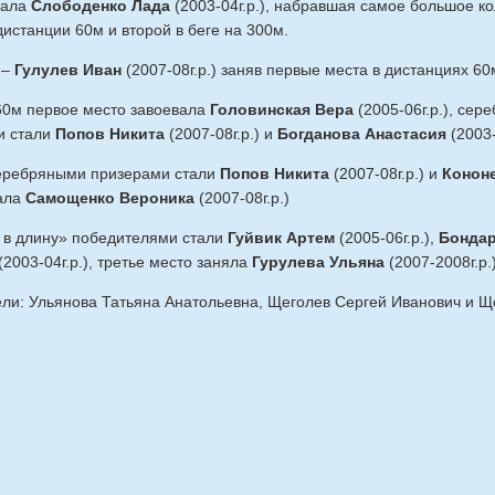
вала
Слободенко Лада
(2003-04г.р.), набравшая самое большое ко
истанции 60м и второй в беге на 300м.
 –
Гулулев Иван
(2007-08г.р.) заняв первые места в дистанциях 60
 60м первое место завоевала
Головинская Вера
(2005-06г.р.), сер
ми стали
Попов Никита
(2007-08г.р.) и
Богданова Анастасия
(2003-
еребряными призерами стали
Попов Никита
(2007-08г.р.) и
Конон
вала
Самощенко Вероника
(2007-08г.р.)
 в длину» победителями стали
Гуйвик Артем
(2005-06г.р.),
Бондар
(2003-04г.р.), третье место заняла
Гурулева Ульяна
(2007-2008г.р.
ли: Ульянова Татьяна Анатольевна, Щеголев Сергей Иванович и 