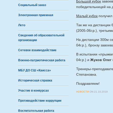
Большой кубок
завое
Социальный заказ
победительницей на д
Электронная приемная
Малый кубок
получил
Так же на дистанции
Лето
(2005-06г.р.), третьи
Сведения об образовательной
На дистанции 300м с
организации
04г.р.), бронзу завое
Сетевое взаимодействие
В испытании «прыжки
04г.р.) и
Жуков Олег
Военно-патриотическая работа
Тренеры-преподавате
МБУ ДО СШ «Каисса»
Степановна.
Историческая справка
Поздравляем!
Участие в конкурсах
НОВОСТИ
ON
21.10.2019
Противодействие коррупции
Воспитательная работа