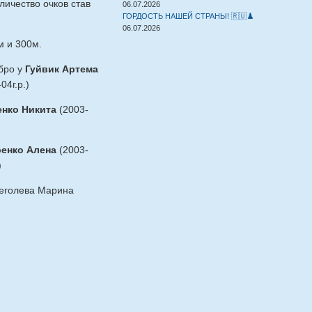
личество очков став
06.07.2026
ГОРДОСТЬ НАШЕЙ СТРАНЫ! 🇷🇺♟️
06.07.2026
м и 300м.
ебро у
Гуйвик Артема
04г.р.)
енко Никита
(2003-
енко Алена
(2003-
)
Щеголева Марина