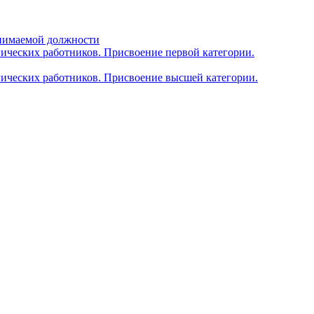
анимаемой должности
гических работников. Присвоение первой категории.
гических работников. Присвоение высшей категории.