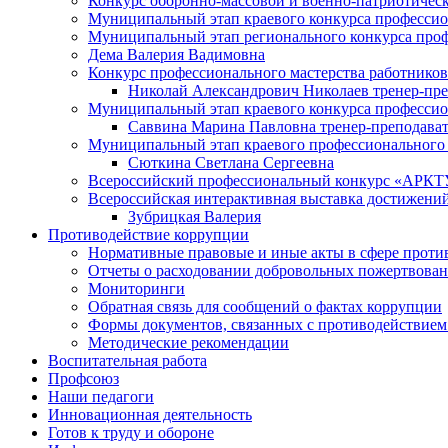
Конкурс оборонно-массовой и военно-патриотическ
Муниципальный этап краевого конкурса профессион
Муниципальный этап регионального конкурса проф
Дема Валерия Вадимовна
Конкурс профессионального мастерства работников
Николай Александрович Николаев тренер-пре
Муниципальный этап краевого конкурса профессион
Саввина Марина Павловна тренер-преподава
Муниципальный этап краевого профессионального 
Сюткина Светлана Сергеевна
Всероссийский профессиональный конкурс «АРКТУ
Всероссийская интерактивная выставка достижений
Зубрицкая Валерия
Противодействие коррупции
Нормативные правовые и иные акты в сфере проти
Отчеты о расходовании добровольных пожертвова
Мониторинги
Обратная связь для сообщений о фактах коррупции
Формы документов, связанных с противодействием
Методические рекомендации
Воспитательная работа
Профсоюз
Наши педагоги
Инновационная деятельность
Готов к труду и обороне