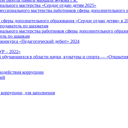
ой работы памяти маршала Жукова Г.К.
ального мастерства «Сердце отдаю детям 2025»
ессионального мастерства работников сферы дополнительного о
 сферы дополнительного образования «Сердце отдаю детям» в 2
подаватель по шахматам
ального мастерства работников сферы дополнительного образо
тель по шашкам
конкурса «Педагогический дебют» 2024
Р – 2022»
 обучающихся в области науки, культуры и спорта — «Открыти
водействия коррупции
ний
 коррупции, для заполнения