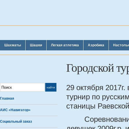
Шахматы
Шашки
Легкая атлетика
Аэробика
Настоль
Городской т
29 октября 2017г.
турнир по русск
Главная
станицы Раевской
АИС «Навигатор»
Соревнования п
Социальный заказ
девушек 2009г.р. и