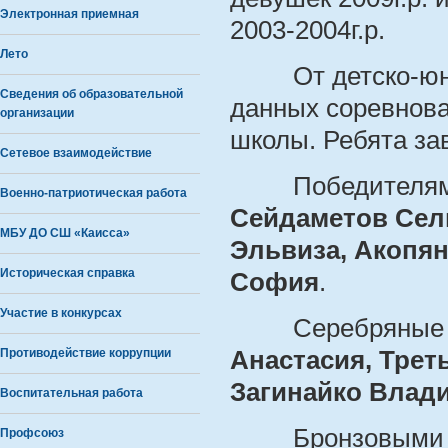
Электронная приемная
2003-2004г.р.
Лето
От детско-юнош
Сведения об образовательной
данных соревнова
организации
школы. Ребята за
Сетевое взаимодействие
Победителями в 
Военно-патриотическая работа
Сейдаметов Сел
МБУ ДО СШ «Каисса»
Эльвиза, Акопян
Историческая справка
София
.
Участие в конкурсах
Серебряные ме
Противодействие коррупции
Анастасия, Трет
Загинайко Влади
Воспитательная работа
Бронзовыми при
Профсоюз