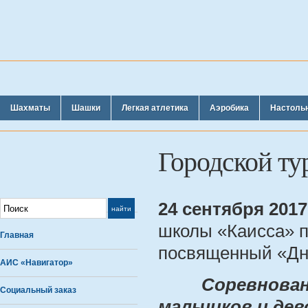
Шахматы
Шашки
Легкая атлетика
Аэробика
Настоль
Городской т
24 сентября 2017
школы «Каисса» п
Главная
посвященный «Дн
АИС «Навигатор»
Соревнован
Социальный заказ
мальчиков и дев