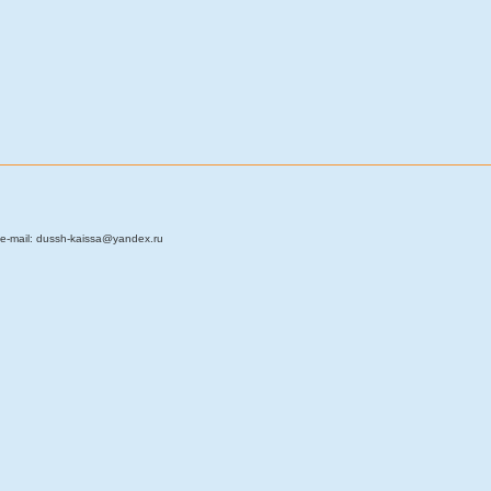
e-mail: dussh-kaissa@yandex.ru