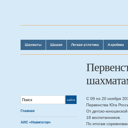
Шахматы
Шашки
Легкая атлетика
Аэробика
Первенст
шахмата
С 09 по 20 ноября 20
Первенства Юга Росс
Главная
От детско-юношеской
18 воспитанников.
АИС «Навигатор»
По итогам соревнова