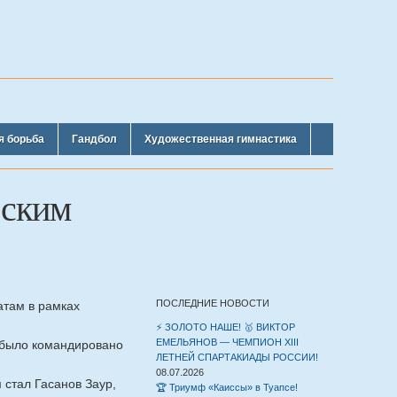
я борьба
Гандбол
Художественная гимнастика
еским
ПОСЛЕДНИЕ НОВОСТИ
атам в рамках
⚡️ ЗОЛОТО НАШЕ! 🥇 ВИКТОР
ЕМЕЛЬЯНОВ — ЧЕМПИОН XIII
 было командировано
ЛЕТНЕЙ СПАРТАКИАДЫ РОССИИ!
08.07.2026
стал Гасанов Заур,
🏆 Триумф «Каиссы» в Туапсе!