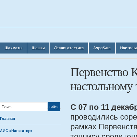
Шахматы
Шашки
Легкая атлетика
Аэробика
Настоль
Первенство К
настольному 
С 07 по 11 декаб
проводились соре
Главная
рамках Первенств
АИС «Навигатор»
теннису среди юн