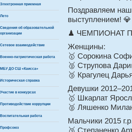
Электронная приемная
Поздравляем наш
Лето
выступлением! 💎
Сведения об образовательной
♟ ЧЕМПИОНАТ ПО
организации
Женщины:
Сетевое взаимодействие
🥇 Сорокина Соф
Военно-патриотическая работа
🥈 Струпова Дари
МБУ ДО СШ «Каисса»
🥉 Крагулец Дарь
Историческая справка
Девушки 2012–2014
Участие в конкурсах
🥇 Шкарлат Ярос
Противодействие коррупции
🥈 Ляшенко Мила
Воспитательная работа
Мальчики 2015 г.р
Профсоюз
🥉 Степаненко Ар